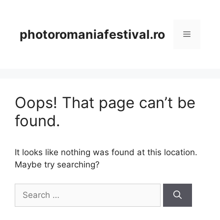
Skip
to
content
photoromaniafestival.ro
Menu
Oops! That page can’t be
found.
It looks like nothing was found at this location.
Maybe try searching?
Search
for: